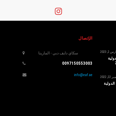
الإتصال
س 2, 2023
سكاي دايف دبي - المارينا
ولية
0097150553003
info@eaf.ae
2, 2022
الدولية