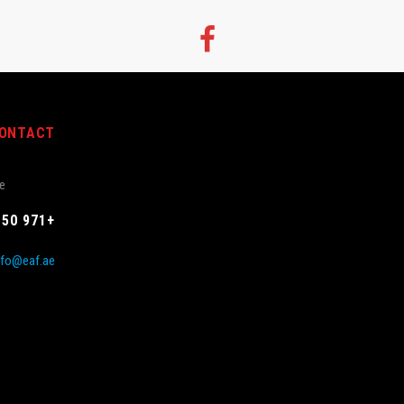
ONTACT
ve
+971 50 5533003
nfo@eaf.ae