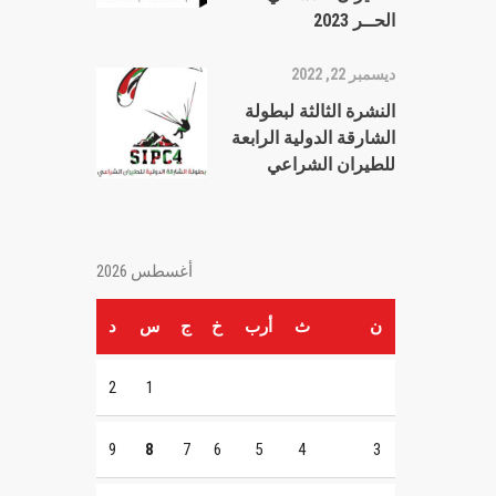
الحــر 2023
ديسمبر 22, 2022
النشرة الثالثة لبطولة
الشارقة الدولية الرابعة
للطيران الشراعي
أغسطس 2026
ن
ث
أرب
خ
ج
س
د
2
1
9
8
7
6
5
4
3